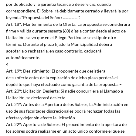
por duplicado y la garantía técnica o de servicio, cuando
correspondiere. El Sobre irá debidamente cerrado y llevará la por
leyenda “Propuesta del Señor: ……………”.
Art. 18°: Mantenimiento de la Oferta: La propuesta se considerará
firme y válida durante sesenta (60) días a contar desde el acto de
Licitación, salvo que en el Pliego Particular se estipule otro
término. Durante el plazo fijado la Municipalidad deberá
aceptarla o rechazarla, en caso contrario, caducará
automáticamente. –
4
Art. 19°: Desistimiento: El proponente que desistiera
de su oferta antes de la expiración de dicho plazo perderá el
depósito que haya efectuado como garantía de la propuesta. –
Art. 20°: Licitación Desierta: Si nadie concurriera al Llamado a
Licitación, se declarará desierta. –
Art. 21°: Antes de la Apertura de los Sobres, la Administración en
uso de sus facultades discrecionales podrá rechazar todas las
ofertas y dejar sin efecto la licitación. –
Art. 22°: Apertura de Sobres: El procedimiento de la apertura de
los sobres podrá realizarse en un acto único conforme el que se