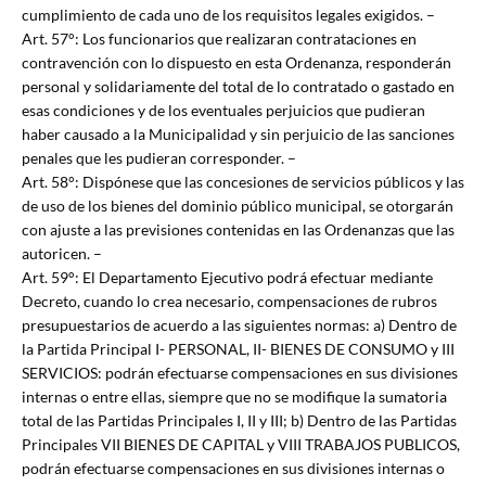
cumplimiento de cada uno de los requisitos legales exigidos. –
Art. 57°: Los funcionarios que realizaran contrataciones en
contravención con lo dispuesto en esta Ordenanza, responderán
personal y solidariamente del total de lo contratado o gastado en
esas condiciones y de los eventuales perjuicios que pudieran
haber causado a la Municipalidad y sin perjuicio de las sanciones
penales que les pudieran corresponder. –
Art. 58°: Dispónese que las concesiones de servicios públicos y las
de uso de los bienes del dominio público municipal, se otorgarán
con ajuste a las previsiones contenidas en las Ordenanzas que las
autoricen. –
Art. 59°: El Departamento Ejecutivo podrá efectuar mediante
Decreto, cuando lo crea necesario, compensaciones de rubros
presupuestarios de acuerdo a las siguientes normas: a) Dentro de
la Partida Principal I- PERSONAL, II- BIENES DE CONSUMO y III
SERVICIOS: podrán efectuarse compensaciones en sus divisiones
internas o entre ellas, siempre que no se modifique la sumatoria
total de las Partidas Principales I, II y III; b) Dentro de las Partidas
Principales VII BIENES DE CAPITAL y VIII TRABAJOS PUBLICOS,
podrán efectuarse compensaciones en sus divisiones internas o