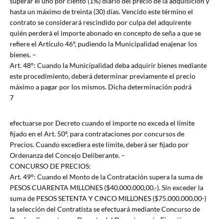
superar el uno por ciento (1%) diario del precio de la adquisición y
hasta un máximo de treinta (30) días. Vencido este término el
contrato se considerará rescindido por culpa del adquirente
quién perderá el importe abonado en concepto de seña a que se
refiere el Artículo 46°, pudiendo la Municipalidad enajenar los
bienes. –
Art. 48°: Cuando la Municipalidad deba adquirir bienes mediante
este procedimiento, deberá determinar previamente el precio
máximo a pagar por los mismos. Dicha determinación podrá
7
efectuarse por Decreto cuando el importe no exceda el límite
fijado en el Art. 50°, para contrataciones por concursos de
Precios. Cuando excediera este límite, deberá ser fijado por
Ordenanza del Concejo Deliberante. –
CONCURSO DE PRECIOS:
Art. 49°: Cuando el Monto de la Contratación supera la suma de
PESOS CUARENTA MILLONES ($40.000.000,00.-). Sin exceder la
suma de PESOS SETENTA Y CINCO MILLONES ($75.000.000,00-)
la selección del Contratista se efectuará mediante Concurso de