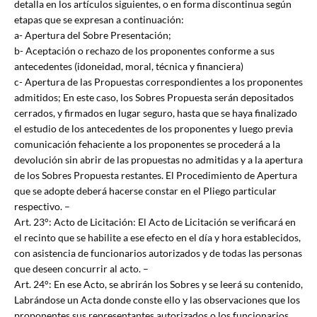
detalla en los artículos siguientes, o en forma discontinua según
etapas que se expresan a continuación:
a- Apertura del Sobre Presentación;
b- Aceptación o rechazo de los proponentes conforme a sus
antecedentes (idoneidad, moral, técnica y financiera)
c- Apertura de las Propuestas correspondientes a los proponentes
admitidos; En este caso, los Sobres Propuesta serán depositados
cerrados, y firmados en lugar seguro, hasta que se haya finalizado
el estudio de los antecedentes de los proponentes y luego previa
comunicación fehaciente a los proponentes se procederá a la
devolución sin abrir de las propuestas no admitidas y a la apertura
de los Sobres Propuesta restantes. El Procedimiento de Apertura
que se adopte deberá hacerse constar en el Pliego particular
respectivo. –
Art. 23°: Acto de Licitación: El Acto de Licitación se verificará en
el recinto que se habilite a ese efecto en el día y hora establecidos,
con asistencia de funcionarios autorizados y de todas las personas
que deseen concurrir al acto. –
Art. 24°: En ese Acto, se abrirán los Sobres y se leerá su contenido,
Labrándose un Acta donde conste ello y las observaciones que los
proponentes sus representantes autorizados o los funcionarios