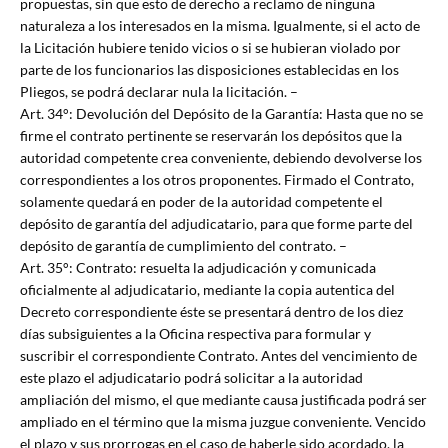
propuestas, sin que esto de derecho a reclamo de ninguna
naturaleza a los interesados en la misma. Igualmente, si el acto de
la Licitación hubiere tenido vicios o si se hubieran violado por
parte de los funcionarios las disposiciones establecidas en los
Pliegos, se podrá declarar nula la licitación. –
Art. 34°: Devolución del Depósito de la Garantía: Hasta que no se
firme el contrato pertinente se reservarán los depósitos que la
autoridad competente crea conveniente, debiendo devolverse los
correspondientes a los otros proponentes. Firmado el Contrato,
solamente quedará en poder de la autoridad competente el
depósito de garantía del adjudicatario, para que forme parte del
depósito de garantía de cumplimiento del contrato. –
Art. 35°: Contrato: resuelta la adjudicación y comunicada
oficialmente al adjudicatario, mediante la copia autentica del
Decreto correspondiente éste se presentará dentro de los diez
días subsiguientes a la Oficina respectiva para formular y
suscribir el correspondiente Contrato. Antes del vencimiento de
este plazo el adjudicatario podrá solicitar a la autoridad
ampliación del mismo, el que mediante causa justificada podrá ser
ampliado en el término que la misma juzgue conveniente. Vencido
el plazo y sus prorrogas en el caso de haberle sido acordado, la