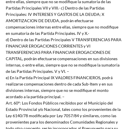
entre ellas, siempre que no se modifique la sumatoria de las
Partidas Principales VII y VIII.- c) Dentro de las Partidas
Principales: IV INTERESES Y GASTOS DE LA DEUDA; X
AMORTIZACION DE DEUDA, podrán efectuarse
compensaciones internas entre ellas, siempre que no modifique
en sumatoria de las Partida Principales. IV y X.-
d) Dentro de las Partidas Principales V TRANSFERENCIAS PARA
FINANCIAR EROGACIONES CORRIENTES y VI
TRANSFERENCIAS PARA FINANCIAR EROGACIONES DE
CAPITAL, podrán efectuarse compensaciones en sus divisiones
internas, o entre ellas, siempre que no se modifique la sumatoria
de las Partidas Principales. V y VI. –
e) En la Partida Principal IX VALORES FINANCIEROS, podrá
realizarse compensaciones dentro de cada Sub-Item y en sus
divisiones internas, siempre que no se modifique el monto
acordado a la partida principal. –
Art. 60°: Los Fondos Públicos recibidos por el Municipio del
Estado Provincial y/o Nacional, tales como los provenientes de la
Ley 6140/78 modificada por Ley 7057/84 y similares, como las
provenientes para los denominados Comunidades Regionales y
todo otro concepto, serán incorporados al Presupuesto para su