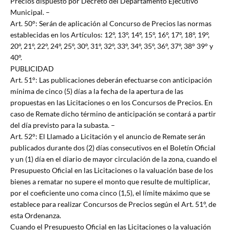
Precios dispuesto por Decreto del Departamento Ejecutivo
Municipal. –
Art. 50°: Serán de aplicación al Concurso de Precios las normas
establecidas en los Artículos: 12°, 13°, 14°, 15°, 16°, 17°, 18°, 19°,
20°, 21°, 22°, 24°, 25°, 30°, 31°, 32°, 33°, 34°, 35°, 36°, 37°, 38° 39° y
40°.
PUBLICIDAD
Art. 51°: Las publicaciones deberán efectuarse con anticipación
mínima de cinco (5) días a la fecha de la apertura de las
propuestas en las Licitaciones o en los Concursos de Precios. En
caso de Remate dicho término de anticipación se contará a partir
del día previsto para la subasta. –
Art. 52°: El Llamado a Licitación y el anuncio de Remate serán
publicados durante dos (2) días consecutivos en el Boletín Oficial
y un (1) día en el diario de mayor circulación de la zona, cuando el
Presupuesto Oficial en las Licitaciones o la valuación base de los
bienes a rematar no supere el monto que resulte de multiplicar,
por el coeficiente uno coma cinco (1,5), el límite máximo que se
establece para realizar Concursos de Precios según el Art. 51°, de
esta Ordenanza.
Cuando el Presupuesto Oficial en las Licitaciones o la valuación