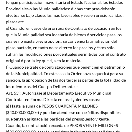
tengan participación mayoritaria el Estado Nacional, los Estados
Provinciales o las Municipalidades: dichas compras deberán
efectuarse bajo cláusulas más favorables y sea en precio, calidad,
plazos etc.-
e) Cuando, en casos de prorroga de Contrato de Locación en los
que la Municipalidad sea locataria de bienes ó servicios para los
cuales no exista previa opción., se convenga la ampliación del
plazo pactado, en tanto no se alteren los precios y éstos sólo
sufran las modificaciones porcentuales permitidas por el contrato
original ó por la ley que rija en la materia.
f) Cuando se trate de contrataciones que beneficien el patrimonio
de la Municipalidad. En este caso la Ordenanza requerirá para su
sanción, la aprobación de las dos terceras partes de la totalidad de
los miembros del Cuerpo Deliberante. –
Art. 55°: Autorizase al Departamento Ejecutivo Municipal
Contratar en Forma Directa en los siguientes casos:
a) Hasta la suma de PESOS CUARENTA MILLONES
($40.000.000,00.-) y puedan atenderse con créditos disponibles
que tengan asignada las partidas del presupuesto vigente. –
Cuando, la contratación exceda de PESOS VEINTE MILLONES
($20.000.000,00.-) serán requisitos indispensables: solicitud de