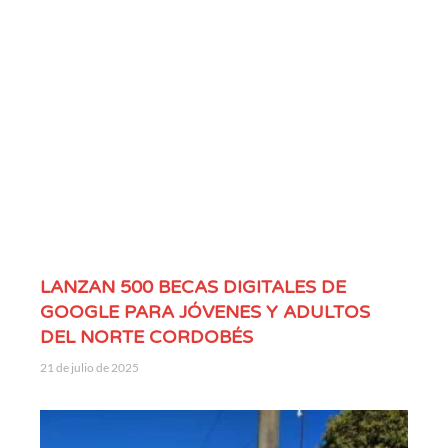
p
al
e
s
17
de
dic
ie
mb
re
de
20
25
LANZAN 500 BECAS DIGITALES DE
GOOGLE PARA JÓVENES Y ADULTOS
DEL NORTE CORDOBÉS
21 de julio de 2025
A
m