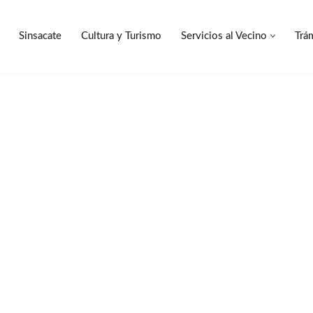
Sinsacate
Cultura y Turismo
Servicios al Vecino
Trá
Sinsacate
Cultura y Turismo
Servicios al Vecino
Trá