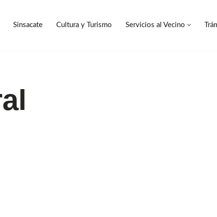
Sinsacate
Cultura y Turismo
Servicios al Vecino
Trá
Sinsacate
Cultura y Turismo
Servicios al Vecino
Trá
al