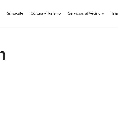
Sinsacate
Cultura y Turismo
Servicios al Vecino
Trá
Sinsacate
Cultura y Turismo
Servicios al Vecino
Trá
n