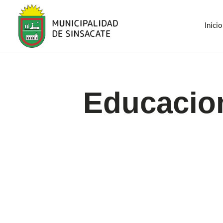
Inicio
Saltar
al
contenido
Inicio
Educacio