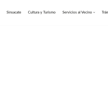
Sinsacate
Cultura y Turismo
Servicios al Vecino
Trá
Sinsacate
Cultura y Turismo
Servicios al Vecino
Trá